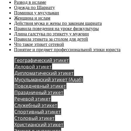
Развод в исламе
Одежда по Шариату
Поминки у мусульман
Женщина и ислам
Действия мужа и жены по законам шариата
Правила поведения на уроке физкультуры
Длина галстука по этикету у мужчин
Правила этикета за столом для детей
Что такое этикет сетевой
Понятие и предмет профессиональной этики юриста
Географический этикет
Деловой этикет
Дипломатический этикет
Мусульманский этикет (Адаб)
Повседневный этикет
Праздничный этикет
Речевой этикет
Служебный этикет
Спортивный этикет
Столовый этикет
Христианский этикет
Этикет в интернете