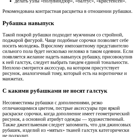
делать узлы «полувиндзор», «балтус», «кристенсен».
Рекомендована контрастная расцветка в отношении рубашки.
Рубашка навыпуск
Такой покрой рубашки подходит мужчинам со стройной,
поджарой фигурой. Чаще подобные сорочки позволяет себе
носить молодежь. Взрослому импозантному представителю
сильного пола будет несколько неловко в таком одеянии. Если
появляется желание надеть навыпуск рубашку, присовокупив
к ней галстук, следует выбрать тандем единой тональности.
Неплохо смотрится аксессуар, на котором присутствует
рисунок, аналогичный тому, который есть на воротничке и
манжетах.
С какими рубашками не носят галстук
Несовместимы рубашки с дополнениями, резко
отличающимися цветом, пестрые аксессуары при яркой
раскраске сорочки, когда дополнение имеет геометрический
рисунок, а основной атрибут одежды — художественный.
Также джентльменам следует запомнить, что для джинсовых
рубашек, изделий из «мятых» тканей галстук категорически
не подходит.