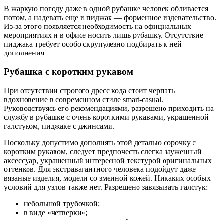
В жаркую погоду даже в одной рубашке человек обливается
потом, а надевать еще и пиджак — форменное издевательство.
Из-за этого появляется необходимость на официальных
мероприятиях и в офисе носить лишь рубашку. Отсутствие
пиджака требует особо скрупулезно подбирать к ней
дополнения.
Рубашка с коротким рукавом
При отсутствии строгого дресс кода стоит черпать
вдохновение в современном стиле smart-casual.
Руководствуясь его рекомендациями, разрешено приходить на
службу в рубашке с очень короткими рукавами, украшенной
галстуком, пиджаке с джинсами.
Поскольку допустимо дополнять этой деталью сорочку с
коротким рукавом, следует предпочесть слегка зауженный
аксессуар, украшенный интересной текстурой оригинальных
оттенков. Для экстравагантного человека подойдут даже
вязаные изделия, модели со змеиной кожей. Никаких особых
условий для узлов также нет. Разрешено завязывать галстук:
небольшой трубочкой;
в виде «четверки»;