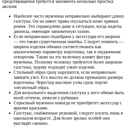
предотвращения требуется запомнить несколько простых
аксиом:
Наиболее часто мужчины неправильно выбирают длину
галстука. Он не имеет права опускаться ниже пряжки
ремня. Это справедливо даже в ситуации, когда надеты
джинсы, имеющие заниженную талию.
Если неправильно подобрана у аксессуара его ширина
— это также существенная ошибка. Следует помнить —
ширина изделия обязана соответствовать как
аналогичному параметру воротника, так и пиджачным
отворотам. Также на эту величину влияет фигура
мужчины. Полному человеку требуются более широкие
галстуки, худому подходят узкие изделия.
Стильный образ сразу нарушится, если неправильно
завязать узел. Его высота не должна превышать размера
воротника. Чересчур высокие узлы сразу портят
элегантный образ.
Для визуального выделения галстука у него обязан быть
иной оттенок, нежели у рубашки.
Серьезный мужчина никогда не приобретет аксессуар с
яркими красками.
Галстуки, снабженные резинкой, следует носить лишь в
школьном возрасте. Для более зрелых особей они
выглядят смешно.