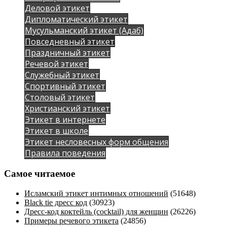
Деловой этикет
Дипломатический этикет
Мусульманский этикет (Адаб)
Повседневный этикет
Праздничный этикет
Речевой этикет
Служебный этикет
Спортивный этикет
Столовый этикет
Христианский этикет
Этикет в интернете
Этикет в школе
Этикет несловесных форм общения
Правила поведения
Самое читаемое
Исламский этикет интимных отношений
(51648)
Black tie дресс код
(30923)
Дресс-код коктейль (cocktail) для женщин
(26226)
Примеры речевого этикета
(24856)