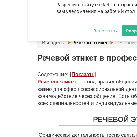
Разрешите сайту etikket.ru отправл
вам уведомления на рабочий стол
Запретить
Раз
Вы здесь:
Речевой этикет
Речевой 
Речевой этикет в профе
Содержание:
[
]
Показать
— свод правил общения 
Речевой этикет
важно для сфер профессиональной деяте
взаимодействие через общение. Есть о
всех специальностей и индивидуальные 
РЕЧЕВОЙ Э
Юридическая деятельность тесно связа