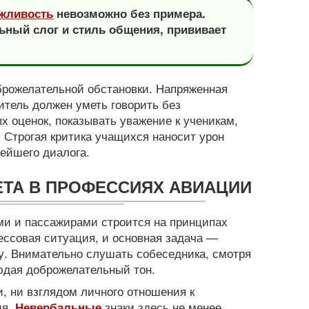
жливость
невозможно без примера.
ьный слог и стиль общения, прививает
брожелательной обстановки. Напряженная
итель должен уметь говорить без
ых оценок, показывать уважение к ученикам,
. Строгая критика учащихся наносит урон
нейшего диалога.
ЕТА В ПРОФЕССИЯХ АВИАЦИИ
и и пассажирами строится на принципах
ессовая ситуация, и основная задача —
у. Внимательно слушать собеседника, смотря
людая доброжелательный тон.
, ни взглядом личного отношения к
ия.
знаки здесь не менее
Невербальные