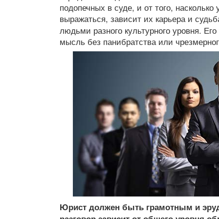
подопечных в суде, и от того, наскольк
выражаться, зависит их карьера и судь
людьми разного культурного уровня. Его
мысль без панибратства или чрезмерно
Юрист должен быть грамотным и эру
разговор зависит от общего уровня об