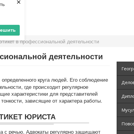
×
ять
решить
этикет в профессиональной деятельности
ссиональной деятельности
Геогр
определенного круга людей. Его соблюдение
Дело
льности, где происходит регулярное
бщие характеристики для представителей
Дипло
тонкости, зависящие от характера работы.
Мусул
ТИКЕТ ЮРИСТА
Повс
на с речью. Адвокаты регулярно защищают