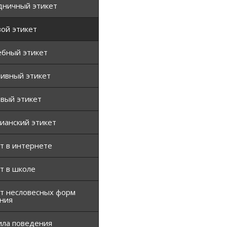
дничный этикет
ой этикет
ебный этикет
тивный этикет
вый этикет
ианский этикет
т в интернете
т в школе
т несловесных форм
ния
ила поведения