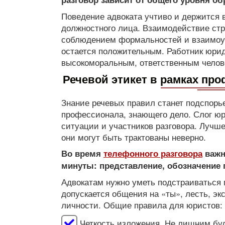
Поведение адвоката учтиво и держится в
должностного лица. Взаимодействие стр
соблюдением формальностей и взаимоув
остается положительным. Работник юри
высокоморальным, ответственным челов
Речевой этикет в рамках пр
Знание речевых правил станет подспорь
профессионала, знающего дело. Слог юр
ситуации и участников разговора. Лучш
они могут быть трактованы неверно.
Во время
телефонного разговора
важн
минуты: представление, обозначение
Адвокатам нужно уметь подстраиваться 
допускается общения на «ты», лесть, эк
личности. Общие правила для юристов:
Четкость изложения. Не лишним буд