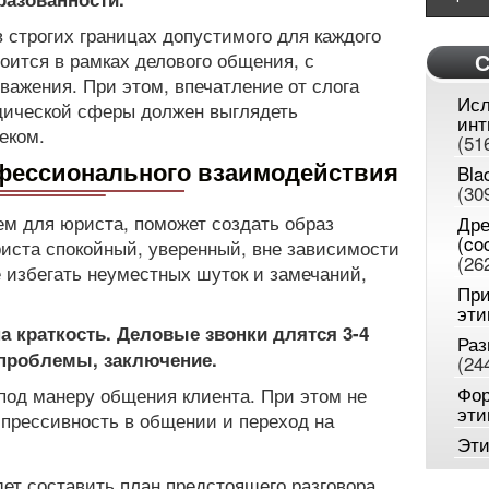
 строгих границах допустимого для каждого
оится в рамках делового общения, с
С
ажения. При этом, впечатление от слога
Исл
дической сферы должен выглядеть
инт
еком.
(51
офессионального взаимодействия
Bla
(30
ем для юриста, поможет создать образ
Дре
(co
иста спокойный, уверенный, вне зависимости
(26
е избегать неуместных шуток и замечаний,
При
эти
а краткость. Деловые звонки длятся 3-4
Раз
 проблемы, заключение.
(24
Фор
под манеру общения клиента. При этом не
эти
спрессивность в общении и переход на
Эти
ет составить план предстоящего разговора,