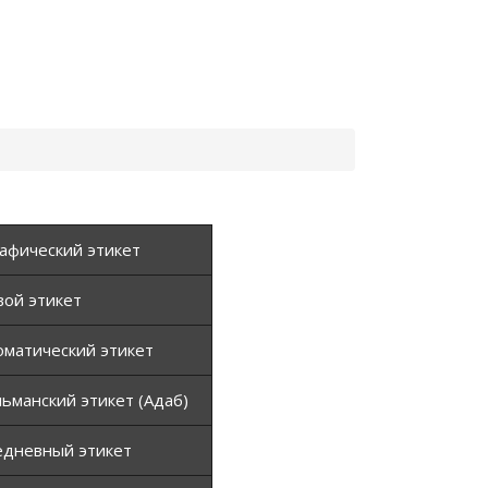
афический этикет
вой этикет
матический этикет
ьманский этикет (Адаб)
едневный этикет