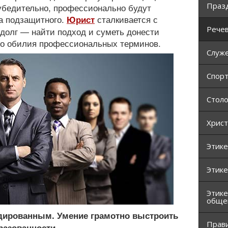
Праз
о убедительно, профессионально будут
ба подзащитного.
сталкивается с
Юрист
Речев
 долг — найти подход и суметь донести
го обилия профессиональных терминов.
Служ
Спор
Столо
Христ
Этике
Этике
Этике
обще
дированным. Умение грамотно выстроить
Прав
разованности.