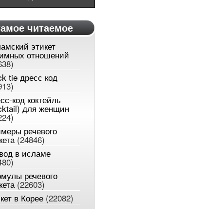
амое читаемое
амский этикет
имных отношений
638)
ck tie дресс код
913)
сс-код коктейль
cktail) для женщин
224)
меры речевого
кета
(24846)
вод в исламе
480)
мулы речевого
кета
(22603)
кет в Корее
(22082)