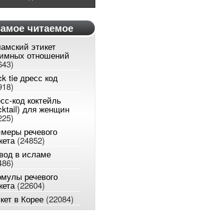
амое читаемое
амский этикет
имных отношений
643)
ck tie дресс код
918)
сс-код коктейль
cktail) для женщин
225)
меры речевого
кета
(24852)
вод в исламе
486)
мулы речевого
кета
(22604)
кет в Корее
(22084)