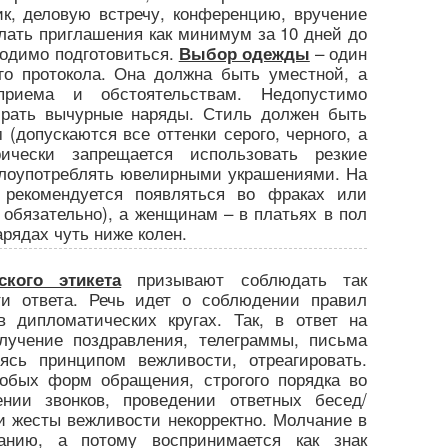
ик, деловую встречу, конференцию, вручение
слать приглашения как минимум за 10 дней до
ходимо подготовиться.
– один
Выбор одежды
го протокола. Она должна быть уместной, а
приема и обстоятельствам. Недопустимо
ирать вычурные наряды. Стиль должен быть
допускаются все оттенки серого, черного, а
рически запрещается использовать резкие
злоупотреблять ювелирными украшениями. На
рекомендуется появляться во фраках или
обязательно), а женщинам – в платьях в пол
рядах чуть ниже колен.
призывают соблюдать так
кого этикета
ти ответа. Речь идет о соблюдении правил
в дипломатических кругах. Так, в ответ на
лучение поздравления, телеграммы, письма
ясь принципом вежливости, отреагировать.
обых форм обращения, строгого порядка во
ении звонков, проведении ответных бесед/
и жесты вежливости некорректно. Молчание в
анию, а потому воспринимается как знак