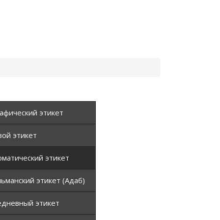
афический этикет
вой этикет
матический этикет
ьманский этикет (Адаб)
едневный этикет