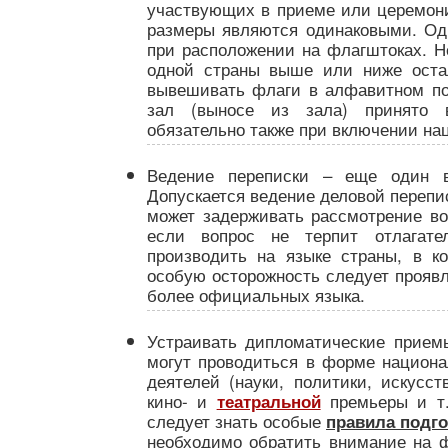
участвующих в приеме или церемони
размеры являются одинаковыми. Од
при расположении на флагштоках. 
одной страны выше или ниже остал
вывешивать флаги в алфавитном по
зал (выносе из зала) принято в
обязательно также при включении на
Ведение переписки – еще один ва
Допускается ведение деловой перепис
может задерживать рассмотрение в
если вопрос не терпит отлагател
производить на языке страны, в к
особую осторожность следует проявля
более официальных языка.
Устраивать дипломатические прием
могут проводиться в форме национа
деятелей (науки, политики, искусст
кино- и
премьеры и т.
театральной
следует знать особые
правила подг
необходимо обратить внимание на ф