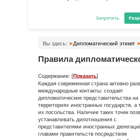
Разрешите сайту etikket.ru отправл
вам уведомления на рабочий стол
Запретить
Раз
Вы здесь:
Дипломатический этикет
Правила дипломатическо
Содержание:
[
]
Показать
Каждая современная страна активно раз
международные контакты: создает
дипломатические представительства на
территориях иностранных государств, а 
их посольства. Наличие таких точек поз
устанавливать дипотношения с
представителями иностранных делегаци
главами правительств посредством