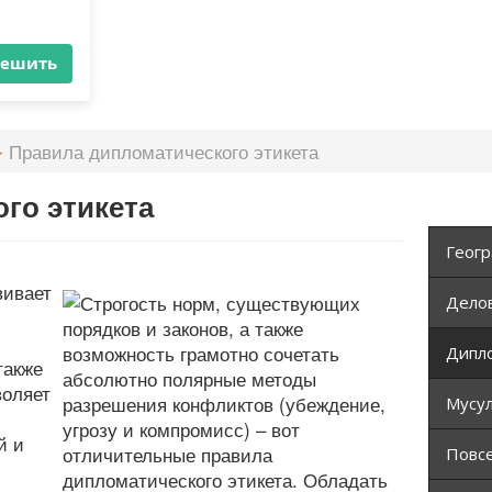
×
ять
решить
Правила дипломатического этикета
го этикета
Геогр
вивает
Дело
Дипло
также
воляет
Мусул
й и
Повс