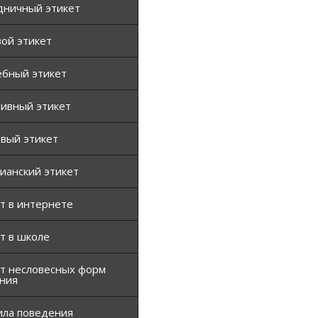
дничный этикет
ой этикет
ебный этикет
тивный этикет
вый этикет
ианский этикет
т в интернете
т в школе
т несловесных форм
ния
ила поведения