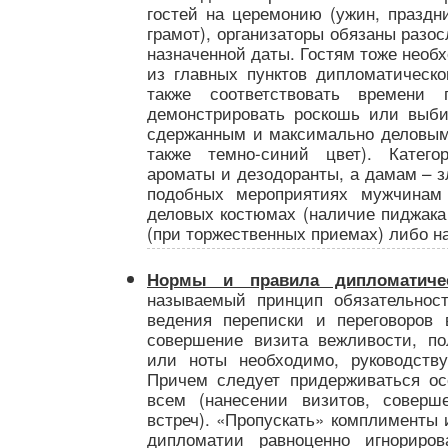
гостей на церемонию (ужин, праздн
грамот), организаторы обязаны разо
назначенной даты. Гостям тоже необ
из главных пунктов дипломатическо
также соответствовать времени 
демонстрировать роскошь или выб
сдержанным и максимально деловым (
также темно-синий цвет). Катего
ароматы и дезодоранты, а дамам – 
подобных мероприятиях мужчинам 
деловых костюмах (наличие пиджака 
(при торжественных приемах) либо на
Нормы и правила дипломатичес
называемый принцип обязательнос
ведения переписки и переговоров 
совершение визита вежливости, по
или ноты необходимо, руководству
Причем следует придерживаться ос
всем (нанесении визитов, соверш
встреч). «Пропускать» комплименты 
дипломатии равноценно игнориров