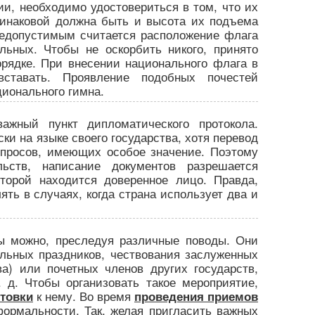
и, необходимо удостовериться в том, что их
инаковой должна быть и высота их подъема
Недопустимым считается расположение флага
ьных. Чтобы не оскорбить никого, принято
рядке. При внесении национального флага в
ставать. Проявление подобных почестей
ционального гимна.
жный пункт дипломатического протокола.
ки на языке своего государства, хотя перевод
опросов, имеющих особое значение. Поэтому
ьств, написание документов разрешается
оторой находится доверенное лицо. Правда,
ть в случаях, когда страна использует два и
ы можно, преследуя различные поводы. Они
льных праздников, чествования заслуженных
ва) или почетных членов других государств,
 д. Чтобы организовать такое мероприятие,
к нему. Во время
отовки
проведения приемов
ормальности. Так, желая пригласить важных