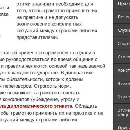
Праз
ах и
овке,
Речев
Служ
о
Спор
связей привело со временем к созданию
Столо
мо руководствоваться во время общения с
и правила являются основой так называемой
Христ
ует в каждом государстве. В диппрактике
пы обязательности, которых должны
Этике
переговоров. Строгость норм,
кже возможность грамотно сочетать
Этике
 конфликтов (убеждение, угрозу и
. Обладать
ла дипломатического этикета
Этике
обы грамотно применять их на практике и не
обще
ситуаций между странами либо их
Прав