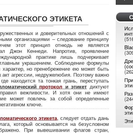
С
АТИЧЕСКОГО ЭТИКЕТА
Исл
дружественных и доверительных отношений с
инт
дными организациями – следование принципу
(51
ричем этот принцип отнюдь не является
Bla
дал Джон Кеннеди. Напротив, проявление
(30
ждународной практике лишь подчеркивает
Дре
е главным украшением. Соблюдение формулы
(co
 характер, но пренебрежение ею может быть
(26
 акт агрессии, недружелюбия. Поэтому важно
При
где находится та тонкая грань, переступать
эти
диктуют
пломатический
протокол
и этикет
правил вежливости. И хотя они не имеют
Раз
ние может повлечь за собой определенные
(24
негативном ключе.
Фор
эти
, следует отдать дань
оматического этикета
Эти
лага, который основывается на безусловном
бражено. При вывешивании флагов стран,