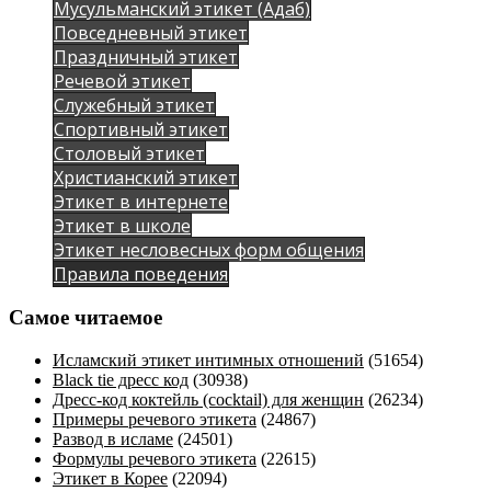
Мусульманский этикет (Адаб)
Повседневный этикет
Праздничный этикет
Речевой этикет
Служебный этикет
Спортивный этикет
Столовый этикет
Христианский этикет
Этикет в интернете
Этикет в школе
Этикет несловесных форм общения
Правила поведения
Самое читаемое
Исламский этикет интимных отношений
(51654)
Black tie дресс код
(30938)
Дресс-код коктейль (cocktail) для женщин
(26234)
Примеры речевого этикета
(24867)
Развод в исламе
(24501)
Формулы речевого этикета
(22615)
Этикет в Корее
(22094)