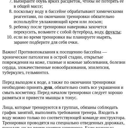
выбирайте обувь ярких расцветок, чтобы не потерять ее
в общей массе;
поскольку воду в бассейне обрабатывают химическими
реагентами, по окончании тренировки обязательно
используйте увлажняющий крем или лосьон;
ребенку после тренировки наверняка захочется
перекусить, возьмите с собой бутерброд, воду,
фрукты
;
если во время тренировки вы планируете нырять,
заранее подберите для себя очки.
Важно! Противопоказания к посещению бассейна —
хронические патологии в острой стадии, открытые
повреждения на коже, глазные и кожные заболевания, болезни
сердца, злокачественные новообразования, эпилепсия,
туберкулез, гельминтоз.
Перед выходом к воде, а также по окончании тренировки
необходимо принять
душ
, обязательно снять все украшения и
смыть косметику. Перед началом тренировки следует хорошо
размяться и привести мышцы в тонус.
Лица, которые тренируются в группах, обязаны соблюдать
график занятий, выполнять требования тренера. Входить в
воду можно только по соответствующей команде инструктора.
Тренировки проводятся на специально отведенных дорожках,
покидать их во время занятия запрещено. Если возникла