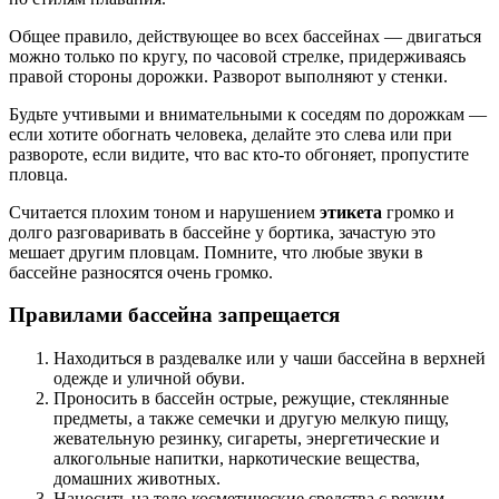
Общее правило, действующее во всех бассейнах — двигаться
можно только по кругу, по часовой стрелке, придерживаясь
правой стороны дорожки. Разворот выполняют у стенки.
Будьте учтивыми и внимательными к соседям по дорожкам —
если хотите обогнать человека, делайте это слева или при
развороте, если видите, что вас кто-то обгоняет, пропустите
пловца.
Считается плохим тоном и нарушением
этикета
громко и
долго разговаривать в бассейне у бортика, зачастую это
мешает другим пловцам. Помните, что любые звуки в
бассейне разносятся очень громко.
Правилами бассейна запрещается
Находиться в раздевалке или у чаши бассейна в верхней
одежде и уличной обуви.
Проносить в бассейн острые, режущие, стеклянные
предметы, а также семечки и другую мелкую пищу,
жевательную резинку, сигареты, энергетические и
алкогольные напитки, наркотические вещества,
домашних животных.
Наносить на тело косметические средства с резким