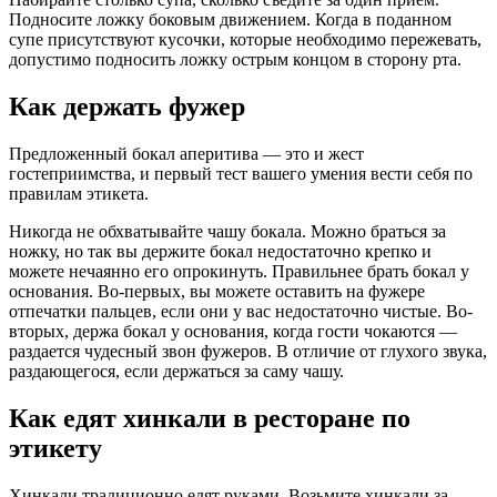
Подносите ложку боковым движением. Когда в поданном
супе присутствуют кусочки, которые необходимо пережевать,
допустимо подносить ложку острым концом в сторону рта.
Как держать фужер
Предложенный бокал аперитива — это и жест
гостеприимства, и первый тест вашего умения вести себя по
правилам этикета.
Никогда не обхватывайте чашу бокала. Можно браться за
ножку, но так вы держите бокал недостаточно крепко и
можете нечаянно его опрокинуть. Правильнее брать бокал у
основания. Во-первых, вы можете оставить на фужере
отпечатки пальцев, если они у вас недостаточно чистые. Во-
вторых, держа бокал у основания, когда гости чокаются —
раздается чудесный звон фужеров. В отличие от глухого звука,
раздающегося, если держаться за саму чашу.
Как едят хинкали в ресторане по
этикету
Хинкали традиционно едят руками. Возьмите хинкали за