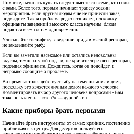
Помните, начинать кушать следует вместе со всеми, кто сидит
с вами. Более того, первым начинает трапезу хозяин
мероприятия. Если другим людям еще не принесли заказ,
подождите. Такая проблема редко возникает, поскольку
официанты заведений высокого класса научены, блюда
подаются всем гостям одновременно.
Учитывайте специфику заведения: придя в мясной ресторан,
не заказывайте
рыбу
.
Если вы заметили насекомое или остались недовольны
вкусом, температурой подачи, не кричите через весь ресторан,
подзывая официанта. Дождитесь, когда он подойдет, и
негромко сообщите о проблеме.
Во время застолья действует табу на тему питания и диет,
поскольку это является личным делом каждого человека.
Комментировать выбор другого человека вопросами «Вам
тоже нельзя есть глютен?» — дурной тон.
Какие приборы брать первыми
Начинайте брать инструменты от самых крайних, постепенно
приближаясь к центру. Для десертов пользуйтесь
специальными приборами: вилка с тремя зубчиками, нож с