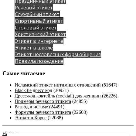
Праздничный этикет
Речевой этикет
Служебный этикет
Спортивный этикет
Столовый этикет
Христианский этикет
Этикет в интернете
Этикет в школе
Этикет несловесных форм общения
Правила поведения
Самое читаемое
Исламский этикет интимных отношений
(51647)
Black tie дресс код
(30921)
Дресс-код коктейль (cocktail) для женщин
(26226)
Примеры речевого этикета
(24855)
Развод в исламе
(24491)
Формулы речевого этикета
(22608)
Этикет в Корее
(22088)
Наверх