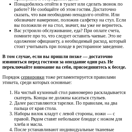
Понадобилось отойти в туалет или сделать звонок по
работе? Не сообщайте об этом гостям. Достаточно
сказать, что вам необходимо ненадолго отойти. Или
обозначьте намерение, положив салфетку на стул. Если
вы положили ее на стол, значит, вы уже не вернетесь.
Вас устроило обслуживание, еда? При оплате счета,
помните про то, что следует оставить чаевые. Это не
одолжение официанту, а необходимый расход, который
стоит учитывать при походе в ресторанное заведение.
В том случае, если вы пришли позже — достаточно
извиниться перед гостями за опоздание один раз. Не
переключайте внимание на себя, присоединитесь к беседе.
Порядок
сервировки
тоже регламентируется правилами
этикета, среди которых основные:
На чистый кухонный стол равномерно раскладывается
скатерть. Концы не должны касаться стульев.
Далее расставляются тарелки. По правилам, на два
пальца от края стола.
Наборы вилок кладут с левой стороны, ножи — с
правой. Рядом ставят небольшое блюдце с ножом для
хлеба и масла.
После устанавливают индивидуальные тканевые