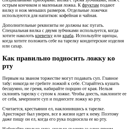
острым кончиком и маленькая ложка. К
фруктам
подают
вилку и нож меньших размеров. Отдельные ложечки
используются для напитков: кофейная и чайная.
Дополнительные реквизиты не должны вас пугать.
Специальная вилка с двумя зубчиками используется, когда
хотите наколоть
креветку
или
краба
. Используйте щипцы,
когда хотите положить себе на тарелку кондитерские изделия
или сахар.
Как правильно подносить ложку ко
рту
Первым на званом торжестве могут подавать суп. Главное
табу: никогда не гребите ложкой к себе. Старайтесь кушать
бесшумно, не гремя, набирайте порцию от края. Нельзя
склонять тарелку с супом к ложке. Чтобы доесть, наклоните ее
от себя, зачерпните суп и поднесите ложку ко рту.
Считается, крестьянин ел, наклонившись к тарелке.
Аристократ был уверен, все в жизни идет к нему. Поэтому
даже пищу он ел, когда его рука подносила ее ко рту.
Набирайте столько супа, сколько съедите за один прием.