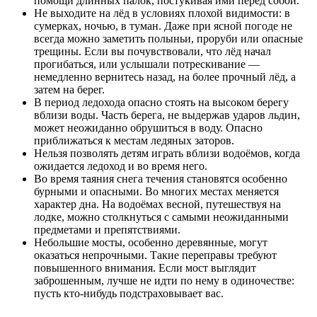
помощи длинных палок, постукивая ими перед собой.
Не выходите на лёд в условиях плохой видимости: в
сумерках, ночью, в туман. Даже при ясной погоде не
всегда можно заметить полыньи, проруби или опасные
трещины. Если вы почувствовали, что лёд начал
прогибаться, или услышали потрескивание —
немедленно вернитесь назад, на более прочный лёд, а
затем на берег.
В период ледохода опасно стоять на высоком берегу
вблизи воды. Часть берега, не выдержав ударов льдин,
может неожиданно обрушиться в воду. Опасно
приближаться к местам ледяных заторов.
Нельзя позволять детям играть вблизи водоёмов, когда
ожидается ледоход и во время него.
Во время таяния снега течения становятся особенно
бурными и опасными. Во многих местах меняется
характер дна. На водоёмах весной, путешествуя на
лодке, можно столкнуться с самыми неожиданными
предметами и препятствиями.
Небольшие мосты, особенно деревянные, могут
оказаться непрочными. Такие переправы требуют
повышенного внимания. Если мост выглядит
заброшенным, лучше не идти по нему в одиночестве:
пусть кто-нибудь подстраховывает вас.