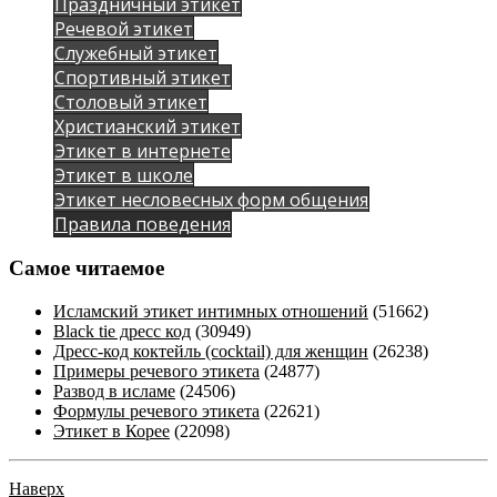
Праздничный этикет
Речевой этикет
Служебный этикет
Спортивный этикет
Столовый этикет
Христианский этикет
Этикет в интернете
Этикет в школе
Этикет несловесных форм общения
Правила поведения
Самое читаемое
Исламский этикет интимных отношений
(51662)
Black tie дресс код
(30949)
Дресс-код коктейль (cocktail) для женщин
(26238)
Примеры речевого этикета
(24877)
Развод в исламе
(24506)
Формулы речевого этикета
(22621)
Этикет в Корее
(22098)
Наверх