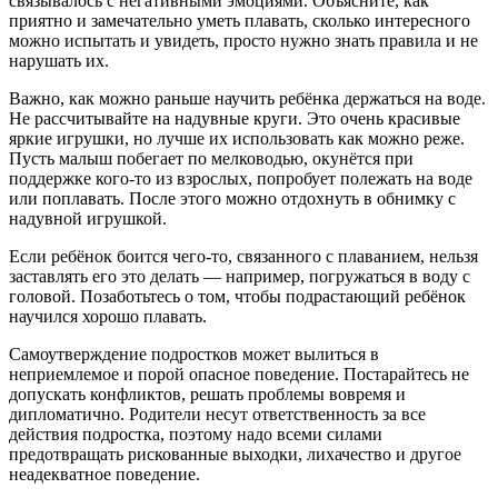
связывалось с негативными эмоциями. Объясните, как
приятно и замечательно уметь плавать, сколько интересного
можно испытать и увидеть, просто нужно знать правила и не
нарушать их.
Важно, как можно раньше научить ребёнка держаться на воде.
Не рассчитывайте на надувные круги. Это очень красивые
яркие игрушки, но лучше их использовать как можно реже.
Пусть малыш побегает по мелководью, окунётся при
поддержке кого-то из взрослых, попробует полежать на воде
или поплавать. После этого можно отдохнуть в обнимку с
надувной игрушкой.
Если ребёнок боится чего-то, связанного с плаванием, нельзя
заставлять его это делать — например, погружаться в воду с
головой. Позаботьтесь о том, чтобы подрастающий ребёнок
научился хорошо плавать.
Самоутверждение подростков может вылиться в
неприемлемое и порой опасное поведение. Постарайтесь не
допускать конфликтов, решать проблемы вовремя и
дипломатично. Родители несут ответственность за все
действия подростка, поэтому надо всеми силами
предотвращать рискованные выходки, лихачество и другое
неадекватное поведение.