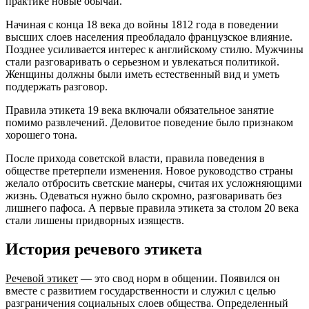
практике новые обычаи.
Начиная с конца 18 века до войны 1812 года в поведении
высших слоев населения преобладало французское влияние.
Позднее усиливается интерес к английскому стилю. Мужчины
стали разговаривать о серьезном и увлекаться политикой.
Женщины должны были иметь естественный вид и уметь
поддержать разговор.
Правила этикета 19 века включали обязательное занятие
помимо развлечений. Деловитое поведение было признаком
хорошего тона.
После прихода советской власти, правила поведения в
обществе претерпели изменения. Новое руководство страны
желало отбросить светские манеры, считая их усложняющими
жизнь. Одеваться нужно было скромно, разговаривать без
лишнего пафоса. А первые правила этикета за столом 20 века
стали лишены придворных изяществ.
История речевого этикета
Речевой этикет
— это свод норм в общении. Появился он
вместе с развитием государственности и служил с целью
разграничения социальных слоев общества. Определенный