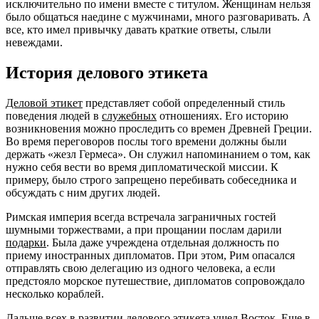
исключительно по имени вместе с титулом. Женщинам нельзя
было общаться наедине с мужчинами, много разговаривать. А
все, кто имел привычку давать краткие ответы, слыли
невеждами.
История делового этикета
Деловой этикет
представляет собой определенный стиль
поведения людей в
служебных
отношениях. Его историю
возникновения можно проследить со времен Древней Греции.
Во время переговоров послы того времени должны были
держать «жезл Гермеса». Он служил напоминанием о том, как
нужно себя вести во время дипломатической миссии. К
примеру, было строго запрещено перебивать собеседника и
обсуждать с ним других людей.
Римская империя всегда встречала заграничных гостей
шумными торжествами, а при прощании послам дарили
подарки
. Была даже учреждена отдельная должность по
приему иностранных дипломатов. При этом, Рим опасался
отправлять свою делегацию из одного человека, а если
предстояло морское путешествие, дипломатов сопровождало
несколько кораблей.
Дальше всех в развитии делового этикета ушел Восток. Еще в