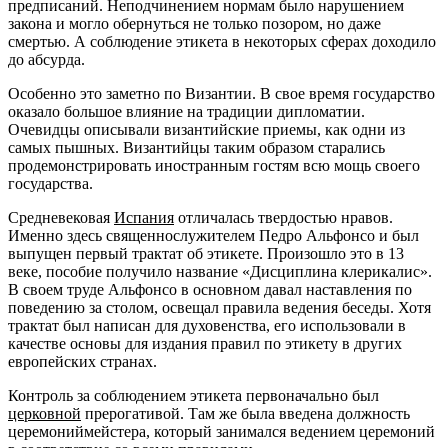
предписаний. Неподчинением нормам было нарушением
закона и могло обернуться не только позором, но даже
смертью. А соблюдение этикета в некоторых сферах доходило
до абсурда.
Особенно это заметно по Византии. В свое время государство
оказало большое влияние на традиции дипломатии.
Очевидцы описывали византийские приемы, как одни из
самых пышных. Византийцы таким образом старались
продемонстрировать иностранным гостям всю мощь своего
государства.
Средневековая
Испания
отличалась твердостью нравов.
Именно здесь священнослужителем Педро Альфонсо и был
выпущен первый трактат об этикете. Произошло это в 13
веке, пособие получило название «Дисциплина клерикалис».
В своем труде Альфонсо в основном давал наставления по
поведению за столом, освещал правила ведения беседы. Хотя
трактат был написан для духовенства, его использовали в
качестве основы для издания правил по этикету в других
европейских странах.
Контроль за соблюдением этикета первоначально был
церковной
прерогативой. Там же была введена должность
церемониймейстера, который занимался ведением церемоний