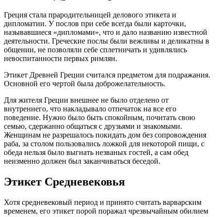
Греция стала прародительницей делового этикета и
дипломатии. У послов при себе всегда были карточки,
называвшиеся «дипломами», что и дало названию известной
деятельности. Греческие послы были вежливы и деликатны в
общении, не позволяли себе сплетничать и удивлялись
невоспитанности первых римлян.
Этикет Древней Греции считался предметом для подражания.
Основной его чертой была доброжелательность.
Для жителя Греции внешнее не было отделено от
внутреннего, что накладывало отпечаток на все его
поведение. Нужно было быть спокойным, почитать свою
семью, сдержанно общаться с друзьями и знакомыми.
Женщинам не разрешалось покидать дом без сопровождения
раба, за столом пользовались ложкой для некоторой пищи, с
обеда нельзя было выгнать незваных гостей, а сам обед
неизменно должен был заканчиваться беседой.
Этикет Средневековья
Хотя средневековый период и принято считать варварским
временем, его этикет порой поражал чрезвычайным обилием