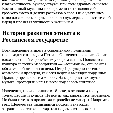
благочестивость, руководствуясь при этом здравым смыслом.
Воспитанный мужчина того времени не позволял себе
громкого смеха и долгих рассказов о себе. Он с уважением
относился ко всем людям, включая слуг, держал в чистоте свой
наряд и проявлял учтивость к женщинам.
История развития этикета в
Российском государстве
Возникновение этикета в современном понимании
происходит с приходом Петра 1. Он меняет прежние обычаи,
вдохновленный европейским укладом жизни. Появляется
культура светских мероприятий — «ассамблей», становится
обязательной личная гигиена. Петр 1 регулярно посещал
ассамблеи и проверял, как себя ведут и выглядят подданные.
Правда разрешалось им многое. На мероприятиях звучала
музыка, проходили игры и всем подавалось спиртное.
Изменения, произошедшие в 18 веке, в основном коснулись
только дворян и купцов. Не все из них радовались переменам.
Но были и те, кто продвигал европейские манеры. Например,
граф Шереметьев, являвшийся послом и знатоком
заграничного этикета, старательно демонстрировал на