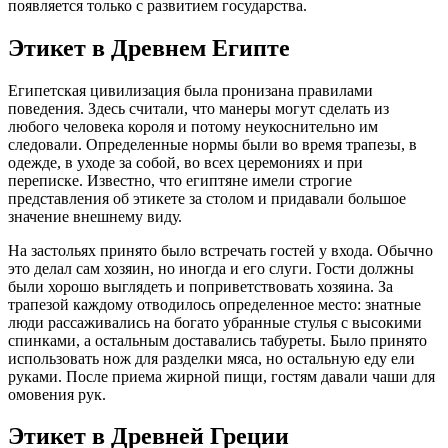
появляется только с развитием государства.
Этикет в Древнем Египте
Египетская цивилизация была пронизана правилами
поведения. Здесь считали, что манеры могут сделать из
любого человека короля и потому неукоснительно им
следовали. Определенные нормы были во время трапезы, в
одежде, в уходе за собой, во всех церемониях и при
переписке. Известно, что египтяне имели строгие
представления об этикете за столом и придавали большое
значение внешнему виду.
На застольях принято было встречать гостей у входа. Обычно
это делал сам хозяин, но иногда и его слуги. Гости должны
были хорошо выглядеть и поприветствовать хозяина. За
трапезой каждому отводилось определенное место: знатные
люди рассаживались на богато убранные стулья с высокими
спинками, а остальным доставались табуреты. Было принято
использовать нож для разделки мяса, но остальную еду ели
руками. После приема жирной пищи, гостям давали чаши для
омовения рук.
Этикет в Древней Греции