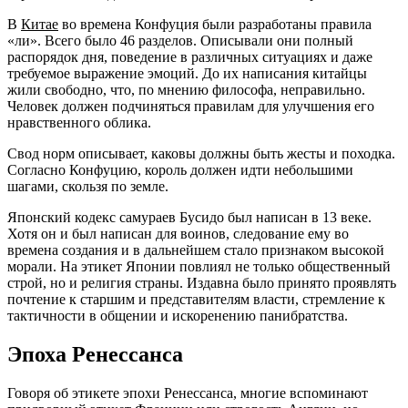
В
Китае
во времена Конфуция были разработаны правила
«ли». Всего было 46 разделов. Описывали они полный
распорядок дня, поведение в различных ситуациях и даже
требуемое выражение эмоций. До их написания китайцы
жили свободно, что, по мнению философа, неправильно.
Человек должен подчиняться правилам для улучшения его
нравственного облика.
Свод норм описывает, каковы должны быть жесты и походка.
Согласно Конфуцию, король должен идти небольшими
шагами, скользя по земле.
Японский кодекс самураев Бусидо был написан в 13 веке.
Хотя он и был написан для воинов, следование ему во
времена создания и в дальнейшем стало признаком высокой
морали. На этикет Японии повлиял не только общественный
строй, но и религия страны. Издавна было принято проявлять
почтение к старшим и представителям власти, стремление к
тактичности в общении и искоренению панибратства.
Эпоха Ренессанса
Говоря об этикете эпохи Ренессанса, многие вспоминают