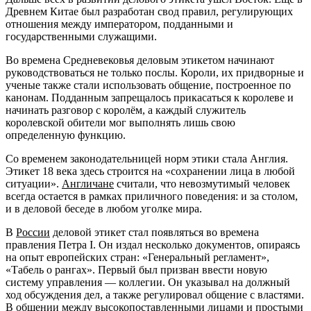
Древнем Китае был разработан свод правил, регулирующих
отношения между императором, подданными и
государственными служащими.
Во времена Средневековья деловым этикетом начинают
руководствоваться не только послы. Короли, их придворные и
ученые также стали использовать общение, построенное по
канонам. Подданным запрещалось прикасаться к королеве и
начинать разговор с королём, а каждый служитель
королевской обители мог выполнять лишь свою
определенную функцию.
Со временем законодательницей норм этики стала Англия.
Этикет 18 века здесь строится на «сохранении лица в любой
ситуации».
Англичане
считали, что невозмутимый человек
всегда остается в рамках приличного поведения: и за столом,
и в деловой беседе в любом уголке мира.
В
России
деловой этикет стал появляться во времена
правления Петра I. Он издал несколько документов, опираясь
на опыт европейских стран: «Генеральный регламент»,
«Табель о рангах». Первый был призван ввести новую
систему управления — коллегии. Он указывал на должный
ход обсуждения дел, а также регулировал общение с властями.
В общении между высокопоставленными лицами и простыми