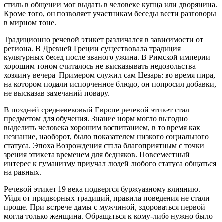
стиль в общении мог выдать в человеке купца или дворянина.
Кроме того, он позволяет участникам беседы вести разговоры
в мирном тоне.
Традиционно речевой этикет различался в зависимости от
региона. В Древней Греции существовала традиция
культурных бесед после званого ужина. В Римской империи
хорошим тоном считалось не высказывать недовольства
хозяину вечера. Примером служил сам Цезарь: во время пира,
на котором подали испорченное блюдо, он попросил добавки,
не высказав замечаний повару.
В поздней средневековый Европе речевой этикет стал
предметом для обучения. Знание норм могло выгодно
выделить человека хорошим воспитанием, в то время как
незнание, наоборот, было показателем низкого социального
статуса. Эпоха Возрождения стала благоприятным с точки
зрения этикета временем для бедняков. Повсеместный
интерес к гуманизму приучал людей любого статуса общаться
на равных.
Речевой этикет 19 века подвергся буржуазному влиянию.
Уйдя от придворных традиций, правила поведения не стали
проще. При встрече дамы с мужчиной, здороваться первой
могла только женщина. Обращаться к кому-либо нужно было