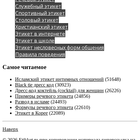
Служебный этикет
Спортивный этикет
Столовый этикет
Христианский этикет
Этикет в интернете
Этикет в школе
Этикет несловесных форм общения
Правила поведения
Самое читаемое
Исламский этикет интимных отношений
(51648)
Black tie дресс код
(30923)
Дресс-код коктейль (cocktail) для женщин
(26226)
Примеры речевого этикета
(24856)
Развод в исламе
(24493)
Формулы речевого этикета
(22610)
Этикет в Корее
(22089)
Наверх
© 2026
Etikket.ru
при копировании материала гиперссылка на