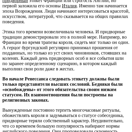
придворный
этикет Франции или строгость Англии, но
первой заложила его основы
Италия
. Именно там начинается
эпоха Возрождения. Люди начинают интересоваться красотой,
искусством, литературой, что сказывается на общих правилах
поведения.
Этика того времени возвеличивала человека. И придворные
традиции демонстрировали это в полной мере. Например, во
Франции во время трапезы короля, сидеть мог только он один.
А герцог бургундский регулярно принимал прошения от
подданных, но только из уст своих чиновников, стоявших на
коленях. Каждый день придворных особ и все события шли
по заранее определенному сценарию, в котором каждый
выполнял свои роли даже в жестах.
Во начале Ренессанса следовать этикету должны были
только представители высших сословий. Бедняки были
«освобождены» от этого обязательства своим низким
статусом. Их взаимоотношения были построены на
религиозных законах.
Вынужденные постоянно терпеть многочасовые ритуалы,
обожествлять короля и задумываться о статусе собеседника,
придворные теряли собственный характер. Неудивительно,
что со временем большую популярность набирают нормы
английского
поведения. Они проповедовали скромность,