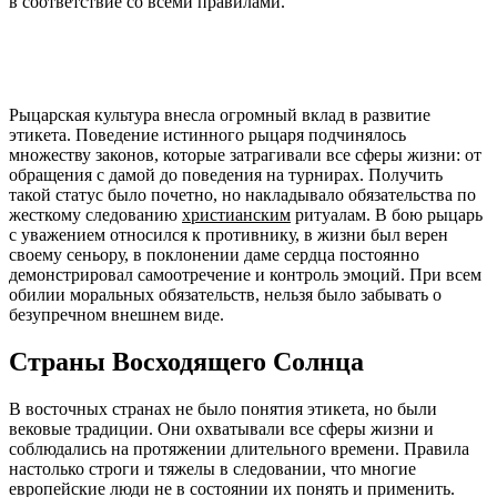
в соответствие со всеми правилами.
Рыцарская культура внесла огромный вклад в развитие
этикета. Поведение истинного рыцаря подчинялось
множеству законов, которые затрагивали все сферы жизни: от
обращения с дамой до поведения на турнирах. Получить
такой статус было почетно, но накладывало обязательства по
жесткому следованию
христианским
ритуалам. В бою рыцарь
с уважением относился к противнику, в жизни был верен
своему сеньору, в поклонении даме сердца постоянно
демонстрировал самоотречение и контроль эмоций. При всем
обилии моральных обязательств, нельзя было забывать о
безупречном внешнем виде.
Страны Восходящего Солнца
В восточных странах не было понятия этикета, но были
вековые традиции. Они охватывали все сферы жизни и
соблюдались на протяжении длительного времени. Правила
настолько строги и тяжелы в следовании, что многие
европейские люди не в состоянии их понять и применить.